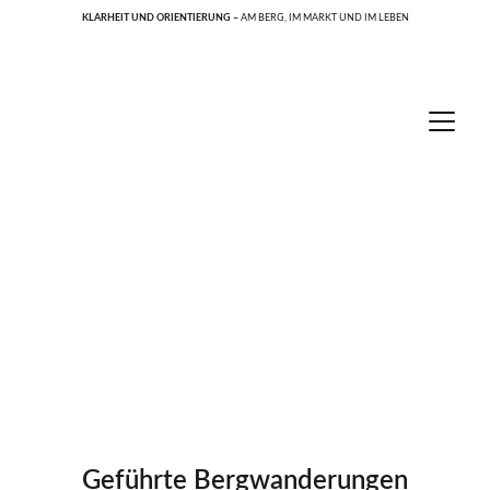
KLARHEIT UND ORIENTIERUNG – 
AM BERG, IM MARKT UND IM LEBEN
Die Berge schweigen - über einer lauten Welt,        Die 
Berge ruhen - über einer hastenden Welt,           Die 
Berge fordern - in einer verweichlichten Welt, Die 
Berge wärmen - in einer erkalteten Welt,          Die 
Berge strahlen - in einer dunklen Welt.
Geführte Bergwanderungen