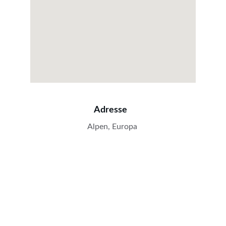
Adresse
Alpen, Europa
Schreib mir gerne, wenn du mitwandern 
möchtest