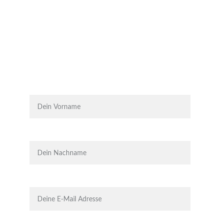
Mitglied im Bergsportführerverband Steiermark
https://bergsport-stmk.at/
Vorname*
Nachname*
E-Mail*